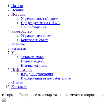
Начало
Новини
История
Учредително събрание
Председатели на СПФБ
Общи събрания
Ръководство
Управителен съвет
Контролен съвет
Членове
Регистър
Устав
Устав на спфб
Етичен кодекс
Етична комисия
Информация
Юрид. информация
Информация за потребителите
Отзиви
Контакти
е фирми в България е най-старата, най-голямата и широко предс